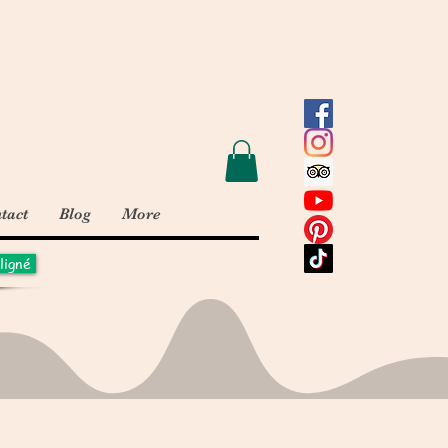
tact
Blog
More
ligné