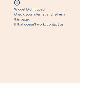
Widget Didn’t Load
Check your internet and refresh
this page.
If that doesn’t work, contact us.
©
2017-2023
. Proudly created L'Atelier de
Francisco