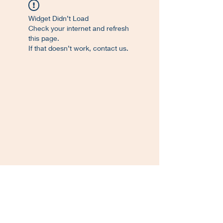
Widget Didn’t Load
Check your internet and refresh
this page.
If that doesn’t work, contact us.
©
2017-2023
. Proudly created L'Atelier de
Francisco