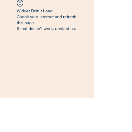
Widget Didn’t Load
Check your internet and refresh
this page.
If that doesn’t work, contact us.
©
2017-2023
. Proudly created L'Atelier de
Francisco