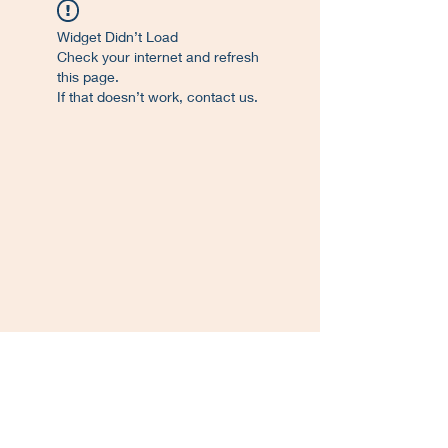
Widget Didn’t Load
Check your internet and refresh
this page.
If that doesn’t work, contact us.
©
2017-2023
. Proudly created L'Atelier de
Francisco