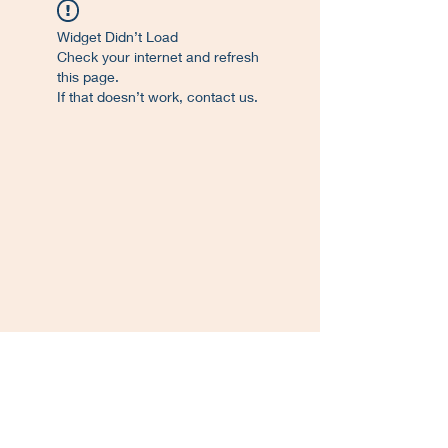
Widget Didn’t Load
Check your internet and refresh
this page.
If that doesn’t work, contact us.
©
2017-2023
. Proudly created L'Atelier de
Francisco