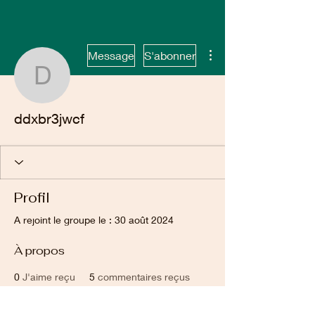
Plus d'actions
Message
S'abonner
ddxbr3jwcf
ddxbr3jwcf
Profil
A rejoint le groupe le : 30 août 2024
À propos
0
J'aime reçu
5
commentaires reçus
5
meilleures réponses